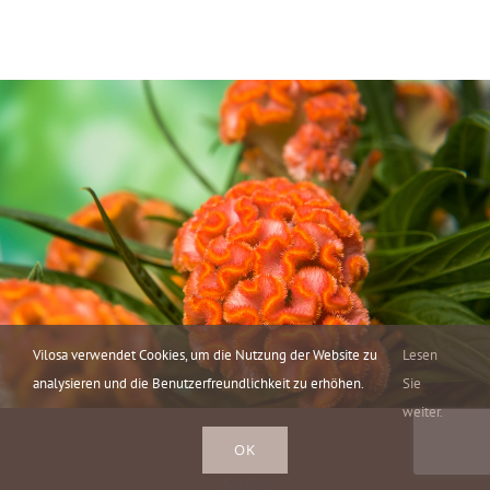
Vilosa verwendet Cookies, um die Nutzung der Website zu
Lesen
analysieren und die Benutzerfreundlichkeit zu erhöhen.
Sie
weiter.
OK
Sales