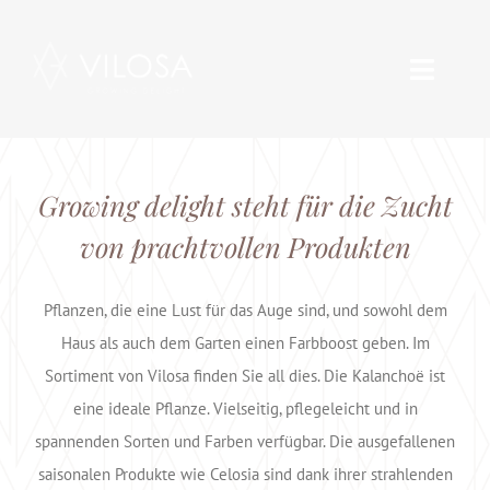
Skip
to
Toggle
content
Naviga
Sortiment
Growing delight steht für die Zucht
Über Vilosa
von prachtvollen Produkten
Pflege
Pflanzen, die eine Lust für das Auge sind, und sowohl dem
Haus als auch dem Garten einen Farbboost geben. Im
Kontakt
Sortiment von Vilosa finden Sie all dies. Die Kalanchoë ist
eine ideale Pflanze. Vielseitig, pflegeleicht und in
Stellenangebote
spannenden Sorten und Farben verfügbar. Die ausgefallenen
saisonalen Produkte wie Celosia sind dank ihrer strahlenden